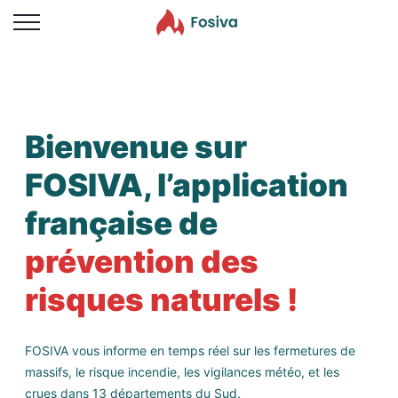
Fosiva
Obtenir
Prévention des risques naturels
Gratuit - Google Play
Accueil
FAQ
Bienvenue sur
Lancer l’application
FOSIVA
, l’application
française de
prévention des
risques naturels !
FOSIVA vous informe en temps réel sur les fermetures de
massifs, le risque incendie, les vigilances météo, et les
crues dans 13 départements du Sud.